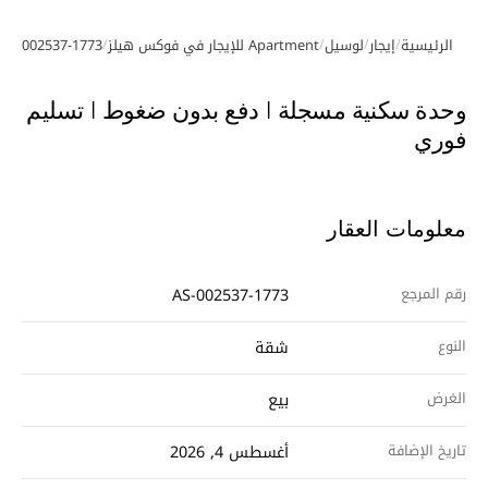
/
/
/
/
الرئيسية
إيجار
لوسيل
Apartment للإيجار في فوكس هيلز
AS-002537-1773
معرض الصور
وحدة سكنية مسجلة | دفع بدون ضغوط | تسليم
فوري
معلومات العقار
رقم المرجع
AS-002537-1773
النوع
شقة
الغرض
بيع
تاريخ الإضافة
أغسطس 4, 2026