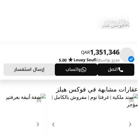
فوكس هيلز
استكشف المنطقة
273 عقارات
1,351,346
QAR
مدرج بواسطة
Louay Soufi
5.00
اتصل
واتساب
إرسال استفسار
عقارات مشابهة في فوكس هيلز