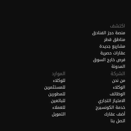
اكتشف
منصة حجز الفنادق
مناطق قطر
مشاريع جديدة
عقارات حصرية
فرص خارج السوق
المدونة
الشركة
الموارد
من نحن
للوكلاء
الوكلاء
للمستثمرين
الوظائف
للمطورين
الامتياز التجاري
للبائعين
خدمة الكونسيرج
للعملاء
أضف عقارك
التمويل
اتصل بنا