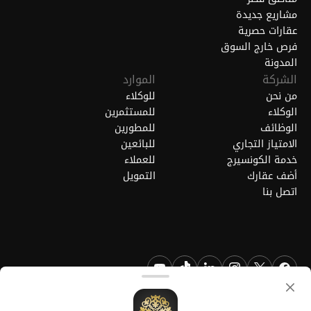
مشاريع جديدة
عقارات حصرية
فرص خارج السوق
المدونة
الشركة
الموارد
من نحن
للوكلاء
الوكلاء
للمستثمرين
الوظائف
للمطورين
الامتياز التجاري
للبائعين
خدمة الكونسيرج
للعملاء
أضف عقارك
التمويل
اتصل بنا
FGREALTY - فايند جريت ريالتي ذ.م.م. جميع الحقوق محفوظة. FGREALTY
هي علامة تجارية مسجلة لشركة فايند جريت ريالتي ذ.م.م قطر.