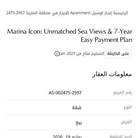
/
/
/
/
الرئيسية
إيجار
لوسيل
Apartment للإيجار في منطقة المارينا
S-002475-2957
معرض الصور
Marina Icon: Unmatched Sea Views & 7-Year
Easy Payment Plan
على الخارطة
التسليم متاح من Jan 2027
معلومات العقار
رقم المرجع
AS-002475-2957
النوع
شقة
الغرض
بيع
تاريخ الإضافة
يوليو 19, 2026