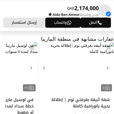
2,174,000
QAR
مدرج بواسطة
Aida Ben Ameur
اتصل
واتساب
إرسال استفسار
عقارات مشابهة في منطقة المارينا
11
5
شقة أنيقة بغرفتي نوم | إطلالة
في لوسيل مارينا - 
بحرية بانورامية كاملة
خ
أو ضغوط