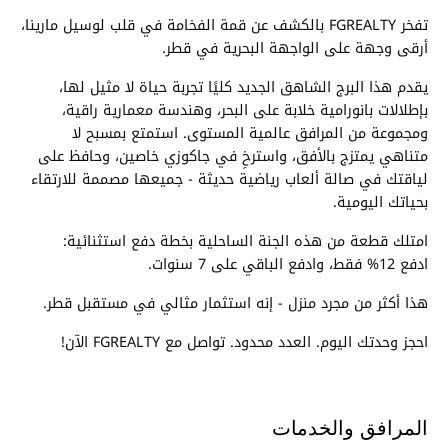
تفخر FGREALTY بالكشف عن قمة الفخامة في قلب لوسيل مارينا،
أرقى وجهة على الواجهة البحرية في قطر.
يقدم هذا البرج الشاهق الجديد كليًا تجربة حياة لا مثيل لها،
بإطلالات بانورامية خلابة على البحر، وهندسة معمارية راقية،
ومجموعة من المرافق عالمية المستوى. استمتع بمسبح لا
متناهي يمتزج بالأفق، واسترخِ في جاكوزي خاصين، وحافظ على
لياقتك في صالة ألعاب رياضية حديثة - جميعها مصممة للارتقاء
بحياتك اليومية.
امتلك قطعة من هذه الجنة الساحلية بخطة دفع استثنائية:
ادفع 12% فقط، وادفع الباقي على 7 سنوات.
هذا أكثر من مجرد منزل - إنه استثمار مثالي في مستقبل قطر.
احجز وحدتك اليوم. العدد محدود. تواصل مع FGREALTY الآن!
المرافق والخدمات