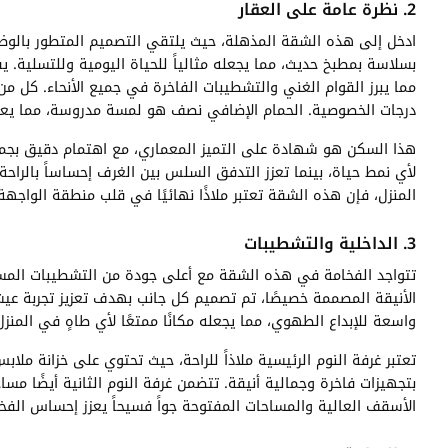
2. نظرة عامة على العقار
ادخل إلى هذه الشقة المذهلة، حيث يلتقي التصميم المتطور بالو
بسلاسة بمطبخ حديث، مما يجعله مثالياً للحياة اليومية وللتسلية.
مما يبرز القوام الغني والتشطيبات الفاخرة في جميع الأنحاء. كل م
درجات الخصوصية. الحمام الإضافي نصف هو لمسة مدروسة، مما يعزز 
هذا السكن هو شهادة على التميز المعماري، مع اهتمام دقيق بجمي
لأي نمط حياة، بينما تعزز التدفق السلس بين الغرف إحساساً بالر
المنزل، فإن هذه الشقة تعتبر ملاذًا نهائيًا في قلب منطقة الواجهة 
3. الداخلية والتشطيبات
تتواجد الفخامة في هذه الشقة مع أعلى جودة من التشطيبات المستخد
الأنيقة المصممة خصيصًا، تم تصميم كل جانب بهدف تعزيز تجربة عي
واسعة للإبداع الطهوي، مما يجعله مكانًا ممتعًا لأي طاهٍ في المنزل
تعتبر غرفة النوم الرئيسية ملاذاً للراحة، حيث تحتوي على خزانة م
بتجهيزات فاخرة وجمالية أنيقة. تتضمن غرفة النوم الثانية أيضًا 
الأسقف العالية والمساحات المفتوحة جواً فسيحاً يعزز إحساس الفخا