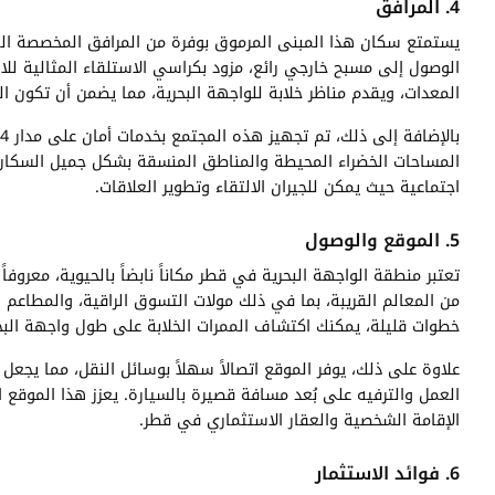
4. المرافق
يستمتع سكان هذا المبنى المرموق بوفرة من المرافق المخصصة الت
الوصول إلى مسبح خارجي رائع، مزود بكراسي الاستلقاء المثالية لل
المعدات، ويقدم مناظر خلابة للواجهة البحرية، مما يضمن أن تكون ا
المساحات الخضراء المحيطة والمناطق المنسقة بشكل جميل السكان ل
اجتماعية حيث يمكن للجيران الالتقاء وتطوير العلاقات.
5. الموقع والوصول
تعتبر منطقة الواجهة البحرية في قطر مكاناً نابضاً بالحيوية، معروف
من المعالم القريبة، بما في ذلك مولات التسوق الراقية، والمطاعم ال
خطوات قليلة، يمكنك اكتشاف الممرات الخلابة على طول واجهة البح
علاوة على ذلك، يوفر الموقع اتصالاً سهلاً بوسائل النقل، مما يجع
العمل والترفيه على بُعد مسافة قصيرة بالسيارة. يعزز هذا الموقع ا
الإقامة الشخصية والعقار الاستثماري في قطر.
6. فوائد الاستثمار