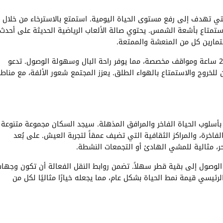
ي تهدف إلى رفع مستوى الحياة اليومية. استمتع بالاسترخاء من خلال
استمتاع بأشعة الشمس. يحتوي صالة الألعاب الرياضية الحديثة على أحدث
لتمارين كل من المنعشة والممتعة.
بالإضافة إلى ذلك، تم تجهيز هذه المجتمع بخدمات أمان على مدار 24 ساعة ومواقف مخصصة، مما يوفر راحة البال وسهولة الوصول. تدعو
لخروج والاستمتاع بالهواء الطلق. يعزز المجتمع شعور الألفة، مع مناط
اً بأسلوب الحياة الفاخر والمرافق المذهلة. سيجد السكان مجموعة متنوعة
فاخرة، والمراكز الثقافية التي تضيف عمقاً لتجربة العيش. على بُعد
ر، مثالية للمشي الهادئ أو التجمعات النشطة.
ل الوصول إلى بقية قطر سهلاً. تضمن روابط النقل الفعالة أن تكون وجها
لرئيسي قيمة نمط الحياة بشكل عام، مما يجعله خيارًا مثاليًا لكل من