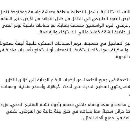
ظائف الاستثنائية. يشمل التخطيط منطقة معيشة واسعة ومفتوحة تتصل
 يفيض الضوء الطبيعي في الداخل من خلال النوافذ من الأرض حتى السقف
ن غرفتي النوم الواسعتين مصممة بعناية، مع حمامات داخلية توفر أقصى
جاذبية الشقة كملاذ مثالي للاسترخاء والرفاهية.
ع التفاصيل في تصميمه. توفر المساحات المبتكرة خلفية أنيقة بسهولة
احة والسكينة. سواء كنت تستضيف التجمعات أو تستمتع بأمسيات هادئة ف
البحرية.
مة في جميع أنحاءها. من أرضيات الرخام الجذابة إلى خزائن التخزين
شك. يحتوي المطبخ الحديث على أحدث الأجهزة، وأسطح منحنية، ومساحة
.
لابس مدمجة واسعة وحمام داخلي مصمم بأجواء تشبه المنتجع الصحي، مزود
مساحة خزائن سخية، مما يساهم في خلق بيئة خالية من الفوضى. تضفي
مة في جميع أنحاء المنزل.