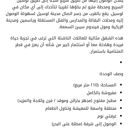
يمكن الوصول إليها من طريق سريع متجه إلى طريق لوسيل
السريع ومحطة مترو تم بناؤها تقريبا لتأخذك إلى أي مكان في
لوسيل. يقع بالقرب من جسر اتصال مدينة لوسيل لسهولة الوصول
إليه ومحلات البقالة والمدارس والفلل المستقلة وياسمين ومدينة
الإركية ومول فيندوم سيئ السمعة.
هذه الشقق مثالية للعائلات الناشئة التي ترغب في تجربة حياة
فريدة وهادئة معا أو استثمار كبير من شأنه أن يعزز في قطر
المتنامية باستمرار.
وصف الوحدة:
المساحة: (110-متر مربع)
مفروشة بالكامل
مطبخ مفتوح (مجهز بخزائن وموقد / فرن وثلاجة والمزيد)
منطقة واسعة للمعيشة وتناول الطعام
غرفتي نوم
الوصول إلى شرفة (مطلة على البحر)