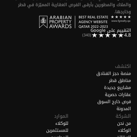
والملاك والمطورين بأرقى الفرص العقارية المميّزة في قطر
وخارجها.
التقييم على Google
4.8
(340)
اكتشف
منصة حجز الفنادق
مناطق قطر
مشاريع جديدة
عقارات حصرية
فرص خارج السوق
المدونة
الشركة
الموارد
من نحن
للوكلاء
الوكلاء
للمستثمرين