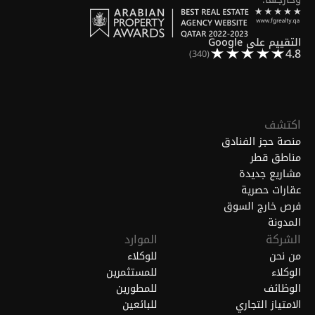
التقييم على Google
4.8
(340)
اكتشف
منصة حجز الفنادق
مناطق قطر
مشاريع جديدة
عقارات حصرية
فرص خارج السوق
المدونة
الشركة
الموارد
من نحن
للوكلاء
الوكلاء
للمستثمرين
الوظائف
للمطورين
الامتياز التجاري
للبائعين