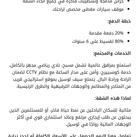
خزائن مدمجة وتشطيبات فاخرة في جميع أنحاء الشقة
موقف سيارات مغطى مخصص لراحتك
خطة الدفع:
20% دفعة مقدمة
80% تقسيط على 6 سنوات
الخدمات والمجتمع:
استمتع بمرافق عالمية تشمل مسبح، نادي رياضي مجهز بالكامل،
خدمة كونسييرج، وأمن على مدار الساعة مع نظام CCTV لضمان
الراحة وراحة البال. يتمتع سيف لوسيل بموقع استراتيجي قريب
من المتاجر والمطاعم والوجهات الترفيهية والطرق الرئيسية.
لماذا هذه الشقة:
مثالية للسكان الباحثين عن نمط حياة فاخر، أو للمستثمرين الذين
يبحثون عن طلب إيجاري مرتفع وعائد استثماري قوي في أكثر
الوجهات المائية رواجًا في لوسيل.
تواصل معنا اليوم للحصول على الأسعار الكاملة أو لحجز زيارة