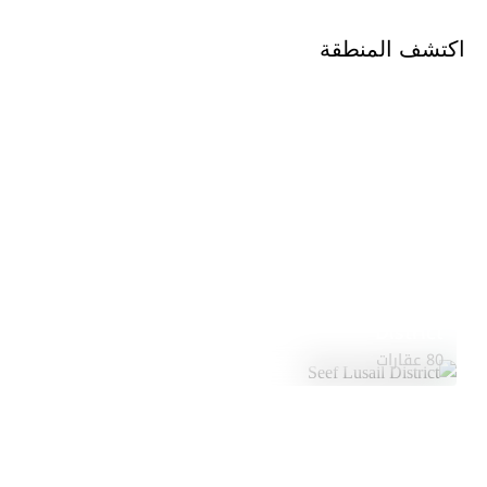
اكتشف المنطقة
Seef Lusail
استكشف
District
المنطقة
80 عقارات