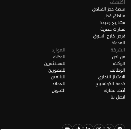
اكتشف
منصة حجز الفنادق
مناطق قطر
مشاريع جديدة
عقارات حصرية
فرص خارج السوق
المدونة
الشركة
الموارد
من نحن
للوكلاء
الوكلاء
للمستثمرين
الوظائف
للمطورين
الامتياز التجاري
للبائعين
خدمة الكونسيرج
للعملاء
أضف عقارك
التمويل
اتصل بنا