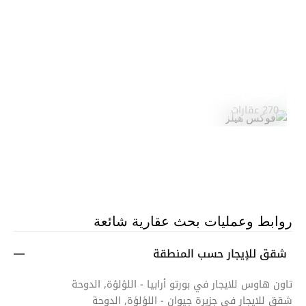
فوكس هيلز
استكشف المنطقة
270 عقارات
روابط وعمليات بحث عقارية شائعة
شقق للإيجار حسب المنطقة
تاون هاوس للايجار في بورتو أرابيا - اللؤلؤة, الدوحة
شقق للايجار في جزيرة جيوان - اللؤلؤة, الدوحة