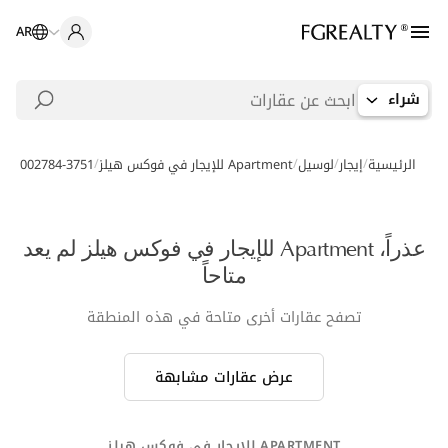
AR
شراء
/
/
/
/
الرئيسية
إيجار
لوسيل
Apartment للإيجار في فوكس هيلز
AS-002784-3751
عذراً، Apartment للإيجار في فوكس هيلز لم يعد
متاحاً
تصفح عقارات أخرى متاحة في هذه المنطقة
عرض عقارات مشابهة
APARTMENT للإيجار في فوكس هيلز