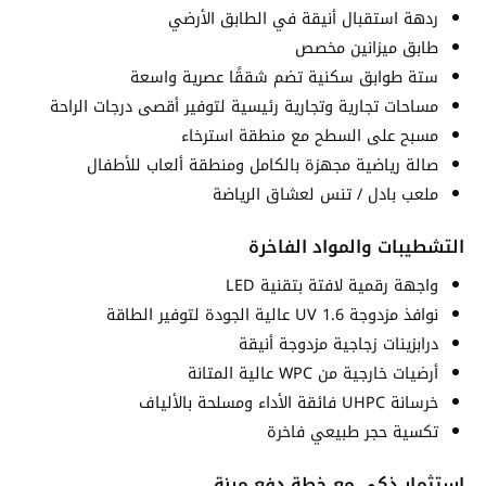
ردهة استقبال أنيقة في الطابق الأرضي
طابق ميزانين مخصص
ستة طوابق سكنية تضم شققًا عصرية واسعة
مساحات تجارية وتجارية رئيسية لتوفير أقصى درجات الراحة
مسبح على السطح مع منطقة استرخاء
صالة رياضية مجهزة بالكامل ومنطقة ألعاب للأطفال
ملعب بادل / تنس لعشاق الرياضة
التشطيبات والمواد الفاخرة
واجهة رقمية لافتة بتقنية LED
نوافذ مزدوجة UV 1.6 عالية الجودة لتوفير الطاقة
درابزينات زجاجية مزدوجة أنيقة
أرضيات خارجية من WPC عالية المتانة
خرسانة UHPC فائقة الأداء ومسلحة بالألياف
تكسية حجر طبيعي فاخرة
استثمار ذكي مع خطة دفع مرنة