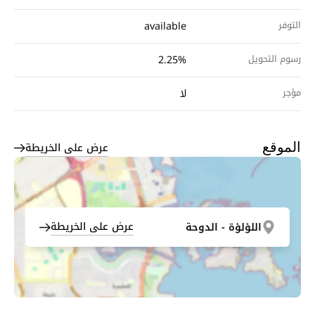
التوفر
available
رسوم التحويل
2.25%
مؤجر
لا
عرض على الخريطة
الموقع
عرض على الخريطة
اللؤلؤة - الدوحة