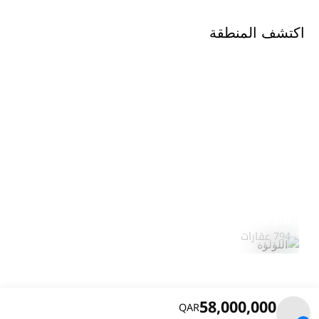
اكتشف المنطقة
اللؤلؤة
استكشف المنطقة
794 عقارات
58,000,000
QAR