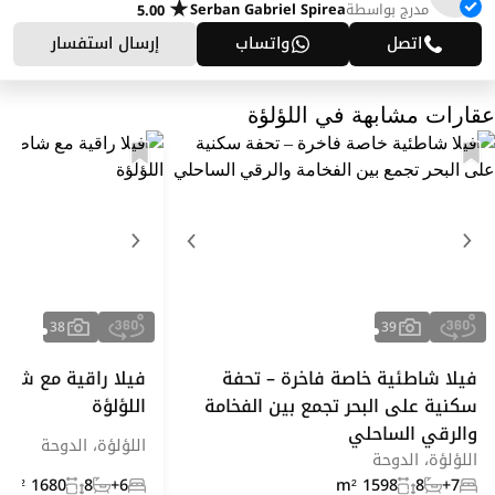
مدرج بواسطة
Serban Gabriel Spirea
5.00
اتصل
واتساب
إرسال استفسار
عقارات مشابهة في اللؤلؤة
38
39
فيلا شاطئية خاصة فاخرة – تحفة
فيلا راقية مع شا
سكنية على البحر تجمع بين الفخامة
اللؤلؤة
والرقي الساحلي
اللؤلؤة، الدوحة
اللؤلؤة، الدوحة
1680 m²
8
6+
1598 m²
8
7+