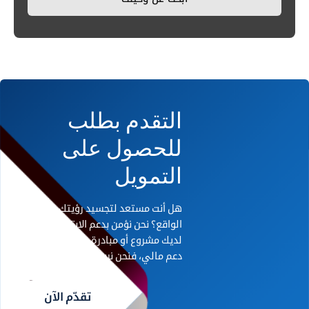
التقدم بطلب
للحصول على
التمويل
هل أنت مستعد لتجسيد رؤيتك على أرض
الواقع؟ نحن نؤمن بدعم الابتكار. إذا كان
لديك مشروع أو مبادرة رائدة تحتاج إلى
دعم مالي، فنحن نريد أن نسمع منك.
تقدّم الآن