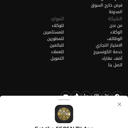
فرص خارج السوق
المدونة
الشركة
الموارد
من نحن
للوكلاء
الوكلاء
للمستثمرين
الوظائف
للمطورين
الامتياز التجاري
للبائعين
خدمة الكونسيرج
للعملاء
أضف عقارك
التمويل
اتصل بنا
FGREALTY - فايند جريت ريالتي ذ.م.م. جميع الحقوق محفوظة. FGREALTY
هي علامة تجارية مسجلة لشركة فايند جريت ريالتي ذ.م.م قطر.