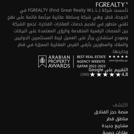
تأسست شركة FGREALTY (Find Great Realty W.L.L.) في
الدوحة، قطر، وهي شركة وساطة عقارية مرخّصة قائمة على نهج
تقني متطور في تقديم خدمات العقارات الفاخرة. تجمع الشركة
بين المنصات الرقمية المتقدمة والرؤى المعتمدة على البيانات
ونموذج استشاري يركّز على العميل لربط المستثمرين الدوليين
والملاك والمطورين بأرقى الفرص العقارية المميّزة في قطر
وخارجها.
التقييم على Google
4.8
(340)
اكتشف
منصة حجز الفنادق
مناطق قطر
مشاريع جديدة
عقارات حصرية