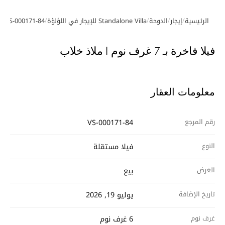
/
/
/
/
الرئيسية
إيجار
الدوحة
Standalone Villa للإيجار في اللؤلؤة
VS-000171-84
معرض الصور
جولة افتراضية
فيديو
فيلا فاخرة بـ 7 غرف نوم | ملاذ خلاب
معلومات العقار
رقم المرجع
VS-000171-84
النوع
فيلا مستقلة
الغرض
بيع
تاريخ الإضافة
يوليو 19, 2026
غرف نوم
6 غرف نوم