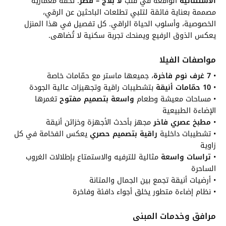
الاستثنائية
الواقعة في قلب
لا بلاج – قطر
. تحفة معمارية
مصممة بعناية فائقة لتلبي تطلعات الباحثين عن الرقي،
الخصوصية، وأسلوب الحياة الراقي. كل تفصيل في هذا المنزل
يعكس الذوق الرفيع ويمنحك تجربة سكنية لا تُضاهى.
مواصفات الفيلا
•
7 غرف نوم فاخرة
، جميعها ماستر مع حمّامات خاصة
•
10 حمّامات أنيقة
بتشطيبات راقية وتجهيزات عالية الجودة
• مساحات معيشة وطعام
واسعة بتصميم مفتوح
تغمرها
الإضاءة الطبيعية
•
مطبخ عصري فاخر
مجهز بأحدث الأجهزة وخزائن أنيقة
• تشطيبات داخلية
راقية بتصميم حصري
يعكس الفخامة في كل
زاوية
•
تراسات واسعة
مثالية للترفيه والاستمتاع بإطلالات الغروب
الساحرة
• أرضيات أنيقة تجمع بين الجمال والمتانة
• نظام إضاءة متطور يخلق أجواء دافئة وفاخرة
مرافق وخدمات المبنى