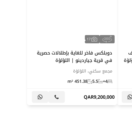
17
نة من 6 غرف
دوبلكس فاخر للغاية بإطلالات حصرية
لؤة
في قرية جياردينو | اللؤلؤة
مجمع سكني، اللؤلؤة
451.38 m²
5.5
4+
QAR
9,200,000