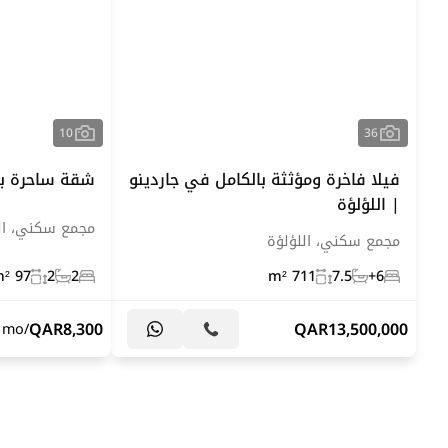
10
36
فيلا فاخرة ومؤثثة بالكامل في جاردينو
شقة ساحرة بغ
| اللؤلؤة
مجمع سكني، ال
مجمع سكني، اللؤلؤة
97 m²
2
2
711 m²
7.5
6+
QAR
8,300
QAR
13,500,000
/mo