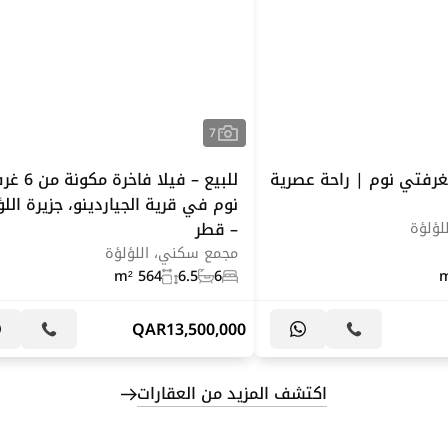
7
رفتي نوم | راحة عصرية
للبيع – فيلا فاخرة مكو
نوم في قرية الجياردينو، جزيرة اللؤ
– قطر
لؤلؤة
مجمع سكني، اللؤلؤة
564 m²
6.5
6
QAR
13,500,000
اكتشف المزيد من العقارات