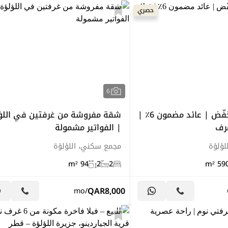
حصري
6
سعر نقدي مخفّض | عائد مضمون 6٪ |
شقة مفروشة من غرفتين في اللؤ
| الفواتير مشمولة
لؤلؤة
مجمع سكني، اللؤلؤة
94 m²
2
2
590.
QAR
8,000
/mo