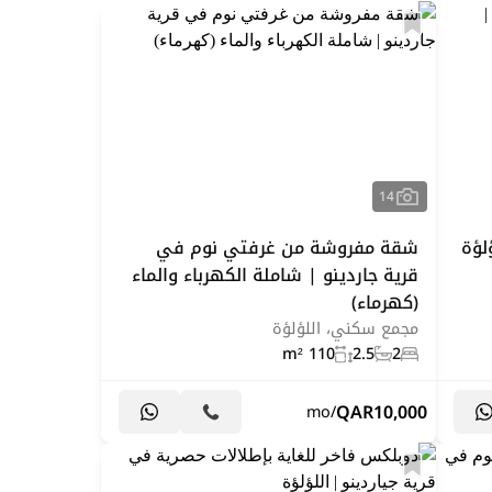
14
لؤة
شقة مفروشة من غرفتي نوم في
قرية جاردينو | شاملة الكهرباء والماء
(كهرماء)
مجمع سكني، اللؤلؤة
110 m²
2.5
2
QAR
10,000
/mo