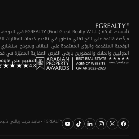
تأسست شركة  Realty W.L.L
مرخّصة قائمة على نهج تقني متطور في تقديم خدمات العقارات الفا
الرقمية المتقدمة والرؤى المعتمدة على البيانات ونموذج استشاري ي
الدوليين والملاك والمطورين بأرقى الفرص العقارية المميّزة في قط
التقييم على Google
4.8
FGREALTY - فايند جريت ريالتي ذ.م.م. جميع الحقوق محفوظة. FGREALTY هي علامة تجارية مسجلة لشركة فايند جريت ريالتي ذ.م.م قطر.