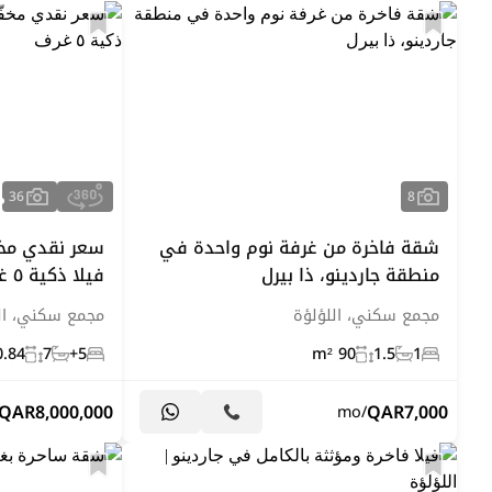
36
8
شقة فاخرة من غرفة نوم واحدة في
منطقة جاردينو، ذا بيرل
فيلا ذكية ٥ غرف
مجمع سكني، اللؤلؤة
مجمع سكني، ال
84 m²
7
5+
90 m²
1.5
1
QAR
8,000,000
QAR
7,000
/mo