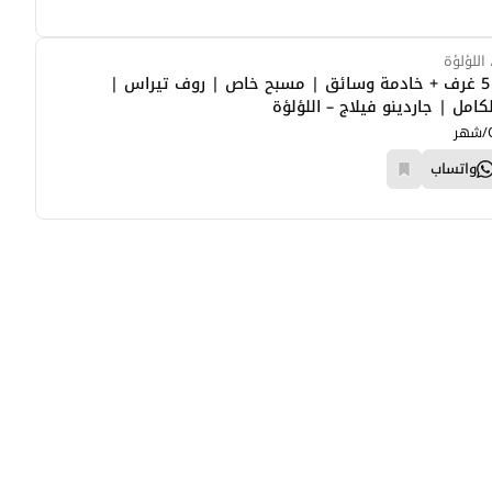
للؤلؤة
فيلا فاخرة 5 غرف + خادمة وسائق | مسبح خاص | روف تيراس |
امل | جاردينو فيلاج – اللؤلؤة
/شهر
واتساب