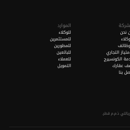
شركة
الموارد
 نحن
للوكلاء
وكلاء
للمستثمرين
وظائف
للمطورين
امتياز التجاري
للبائعين
مة الكونسيرج
للعملاء
ف عقارك
التمويل
صل بنا