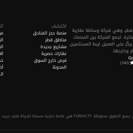
اكتشف
ال
FGREALTY (Find Great.) في الدوحة، قطر، وهي شركة وساطة عقارية
منصة حجز الفنادق
من
خرة. تجمع الشركة بين المنصات
مناطق قطر
ال
ركّز على العميل لربط المستثمرين
مشاريع جديدة
ال
ر وخارجها.
عقارات حصرية
ال
فرص خارج السوق
خد
(340)
المدونة
أض
ات