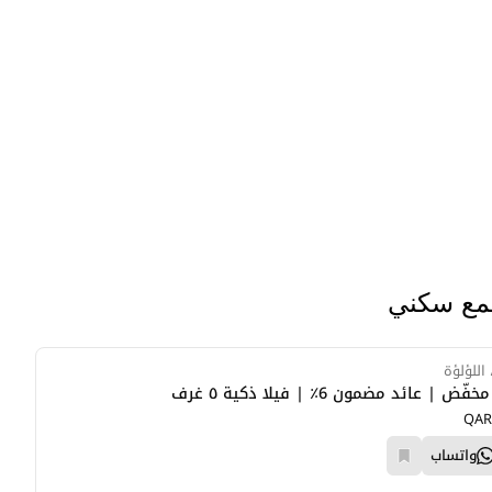
مع سكني
للؤلؤة
 عائد مضمون 6٪ | فيلا ذكية ٥ غرف
QAR
واتساب