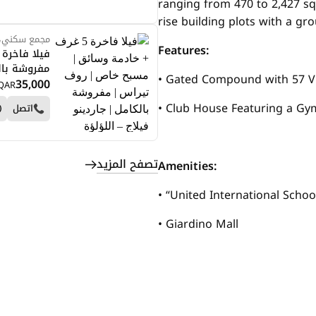
ranging from 470 to 2,427 sqm
rise building plots with a gro
مجمع سكني، ا
Features:
مفروشة بالك
• Gated Compound with 57 Vi
35,000
QAR
• Club House Featuring a Gy
اتصل
تصفح المزيد
Amenities:
• “United International Schoo
• Giardino Mall