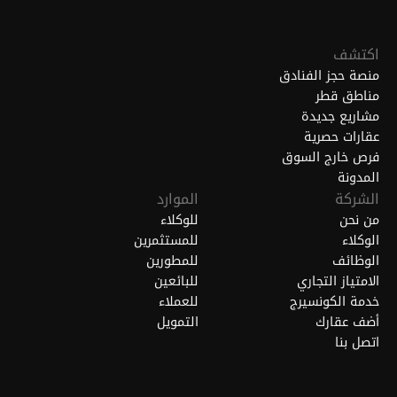
اكتشف
منصة حجز الفنادق
مناطق قطر
مشاريع جديدة
عقارات حصرية
فرص خارج السوق
المدونة
الشركة
الموارد
من نحن
للوكلاء
الوكلاء
للمستثمرين
الوظائف
للمطورين
الامتياز التجاري
للبائعين
خدمة الكونسيرج
للعملاء
أضف عقارك
التمويل
اتصل بنا