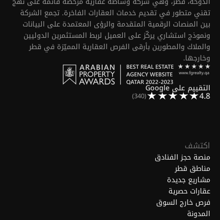
الدوحة، قطر، وهي شركة وساطة عقارية مرخّصة قائمة على نهج
تقني متطور في تقديم خدمات العقارات الفاخرة. تجمع الشركة
بين المنصات الرقمية المتقدمة والرؤى المعتمدة على البيانات
ونموذج استشاري يركّز على العميل لربط المستثمرين الدوليين
والملاك والمطورين بأرقى الفرص العقارية المميّزة في قطر
وخارجها.
التقييم على Google
4.8
(340)
اكتشف
منصة حجز الفنادق
مناطق قطر
مشاريع جديدة
عقارات حصرية
فرص خارج السوق
المدونة