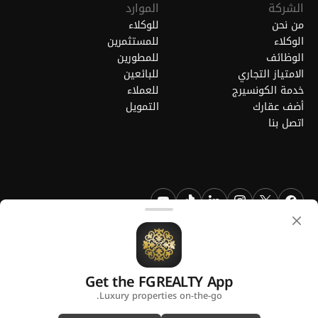
الشركة
الموارد
من نحن
للوكلاء
الوكلاء
للمستثمرين
الوظائف
للمطورين
الامتياز التجاري
للبائعين
خدمة الكونسيرج
للعملاء
أضف عقارك
التمويل
اتصل بنا
FGREALTY - فايند جريت ريالتي ذ.م.م. جميع الحقوق محفوظة. FGREALTY
هي علامة تجارية مسجلة لشركة فايند جريت ريالتي ذ.م.م قطر.
Get the FGREALTY App
منصة من
Luxury properties on-the-go.
سياسة الخصوصية
الشروط والأحكام
استخدام ملفات تعريف الارتباط