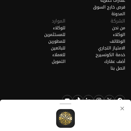
عقارات حصرية
فرص خارج السوق
المدونة
الشركة
الموارد
من نحن
للوكلاء
الوكلاء
للمستثمرين
الوظائف
للمطورين
الامتياز التجاري
للبائعين
خدمة الكونسيرج
للعملاء
أضف عقارك
التمويل
اتصل بنا
FGREALTY - فايند جريت ريالتي ذ.م.م. جميع الحقوق محفوظة. FGREALTY
هي علامة تجارية مسجلة لشركة فايند جريت ريالتي ذ.م.م قطر.