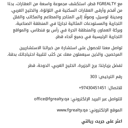
مع FGREALTY قطر، استكشف مجموعة واسعة من العقارات، بدءًا
من أفخم وأرقى العقارات السكنية في اللؤلؤة، والخليج الغربي،
ومدينة لوسيل، وصولًا إلى المتاجر والمطاعم والمكاتب والفلل
التجارية والمستودعات المثالية تجاريًا في المنطقة الصناعية،
وبركة العماور، والمنطقة الحرة في رأس بو فنطاس، والمواقع
التجارية الرئيسية في جميع أنحاء قطر.
تواصل معنا للحصول على استشارة من خبرائنا الاستشاريين
المرخصين، والذين سيعملون معك عن كثب لتلبية احتياجاتك بدقة.
تفضل بزيارتنا: برج الجزيرة، الخليج الغربي، الدوحة، قطر
رقم الترخيص: 303
للاتصال: 97430451451+
للتواصل عبر البريد الإلكتروني: office@fgrealty.qa
الموقع الإلكتروني: www.fgrealty.qa
اعثر على جريت ريالتي