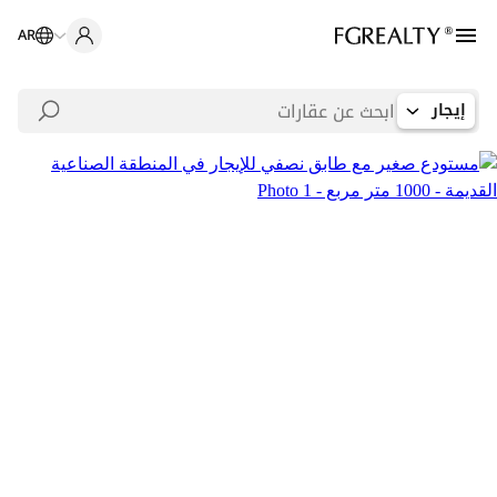
AR
إيجار