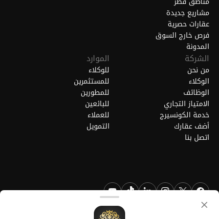
مناطق قطر
مشاريع جديدة
عقارات حصرية
فرص خارج السوق
المدونة
الشركة
الموارد
من نحن
للوكلاء
الوكلاء
للمستثمرين
الوظائف
للمطورين
الامتياز التجاري
للبائعين
خدمة الكونسيرج
للعملاء
أضف عقارك
التمويل
اتصل بنا
FGREALTY - فايند جريت ريالتي ذ.م.م. جميع الحقوق محفوظة. FGREALTY
هي علامة تجارية مسجلة لشركة فايند جريت ريالتي ذ.م.م قطر.