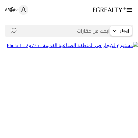
AR
إيجار