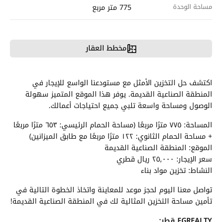
مساحة الوحدة
775 متر مربع
مخطط العقار
اكتشف حل التخزين الأمثل مع مستودعنا الواسع للإيجار في
المنطقة الصناعية القديمة. يوفر هذا الموقع المتميز سهولة
الوصول ومساحة واسعة تلبي جميع احتياجات أعمالك.
المساحة: ٧٧٥ مترًا مربعًا (مساحة الحمام الرئيسي: ٦٥٣ مترًا مربعًا
+ مساحة الحمام الثانوي: ١٢٢ مترًا مربعًا مع طابق الميزانين)
الموقع: المنطقة الصناعية القديمة
سعر الإيجار: ٢٥,٠٠٠ ريال قطري
النشاط: تخزين مواد بناء
تواصل معنا اليوم لحجز موعد للمعاينة واتخاذ الخطوة التالية في
تأمين مساحة التخزين المثالية لك في المنطقة الصناعية القديمة!
FGREALTY قطر: