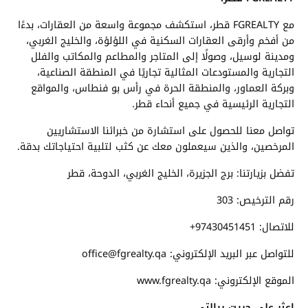
مع FGREALTY قطر، استكشف مجموعة واسعة من العقارات، بدءًا
من أفخم وأرقى العقارات السكنية في اللؤلؤة، والخليج الغربي،
ومدينة لوسيل، وصولًا إلى المتاجر والمطاعم والمكاتب والفلل
التجارية والمستودعات المثالية تجاريًا في المنطقة الصناعية،
وبركة العماور، والمنطقة الحرة في رأس بو فنطاس، والمواقع
التجارية الرئيسية في جميع أنحاء قطر.
تواصل معنا للحصول على استشارة من خبرائنا الاستشاريين
المرخصين، والذين سيعملون معك عن كثب لتلبية احتياجاتك بدقة.
تفضل بزيارتنا: برج الجزيرة، الخليج الغربي، الدوحة، قطر
رقم الترخيص: 303
للاتصال: 97430451451+
للتواصل عبر البريد الإلكتروني: office@fgrealty.qa
الموقع الإلكتروني: www.fgrealty.qa
اعثر على جريت ريالتي