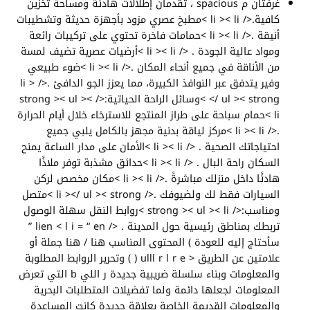
غرفتان م spacious ، تقدمان إطلالات هادئة ومساحة تخزين
كافية.</ li >< li >مطبخ عصري مزود بأجهزة حديثة وتشطيبات
أنيقة .</ li >< li >حمامات فاخرة تحتوي على تركيبات رائعة
ومواد عالية الجودة . </ li >< li >أرضيات عصرية تضيف لمسة
من الأناقة في جميع أنحاء المكان .</ li >< li >ضوء طبيعي
وفير يتدفق عبر النوافذ الكبيرة، مما يعزز الجو الدافئ .</ li >
</ ul >< strong >وسائل الراحة الحياتية:</ strong >< ul ><
li >حمام سباحة على طراز المنتجع للاسترخاء خلال أيام الحرارة
.</ li >< li >مركز لياقة بدنية مجهز بالكامل يلبي جميع
احتياجاتك الصحية . </ li >< li >الأمان على مدار الساعة يمنح
السكان راحة البال . </ li >< li >حدائق مشذبة توفر ملاذًا
هادئًا داخل منزلك مباشرةً .</ li >< li >مكان مخصص لركن
السيارات فقط لك ولضيوفك .</ li ></ ul >< strong >متصل
ومناسب:</ strong >< ul >< li >روابط النقل سهلة الوصول
تربطك بمناطق رئيسية حول المدينة . </ lien < l i = “ en ”
سأحتاج إليه للعودة ) المحتوى المناسب هنا / هنا جملة أو
علامتين عن الطريق < ulll r l​ r​ e ( ) وتحرير الروابط المطلوبة
والمعلومات وبناء سلسلة ضريبية جديدة ر اللي b التي تعرض
المعلومات لجعلها دائمة ولما تفضيلات المتطلبات البحرية
والمعلومات القديمة الخاصة بعلاقة جديدة كانت المساعدة