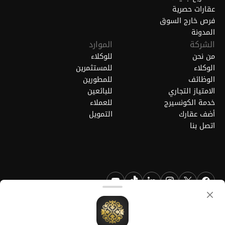
عقارات حصرية
فرص خارج السوق
المدونة
الشركة
الموارد
من نحن
للوكلاء
الوكلاء
للمستثمرين
الوظائف
للمطورين
الامتياز التجاري
للبائعين
خدمة الكونسيرج
للعملاء
أضف عقارك
التمويل
اتصل بنا
FGREALTY - فايند جريت ريالتي ذ.م.م. جميع الحقوق محفوظة. FGREALTY
هي علامة تجارية مسجلة لشركة فايند جريت ريالتي ذ.م.م قطر.