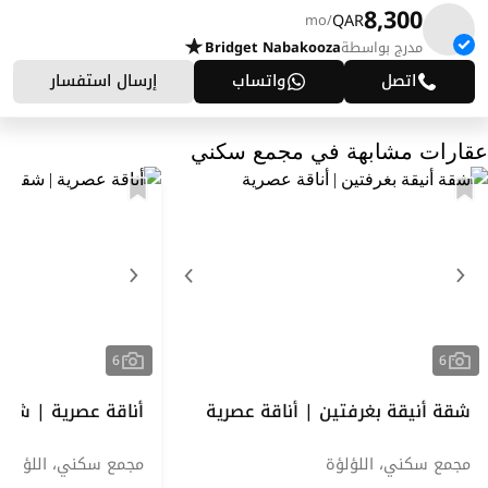
8,300
QAR
/mo
مدرج بواسطة
Bridget Nabakooza
اتصل
واتساب
إرسال استفسار
عقارات مشابهة في مجمع سكني
6
6
شقة أنيقة بغرفتين | أناقة عصرية
أناقة عصرية | شقة
مجمع سكني، اللؤلؤة
مجمع سكني، اللؤلؤة