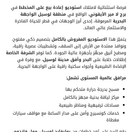
فرصة استثنائية لامتلاك
استوديو إعادة بيع على المخطط
في
برج لا مير الأيقوني
، الواقع في
منطقة لوسيل الواجهة
البحرية
المرموقة، إحدى أبرز الوجهات في قطر للحياة الفاخرة
والاستثمار عالي العائد.
يتميّز هذا
الاستوديو المفروش بالكامل
بتصميم ذكي مفتوح،
ونوافذ ممتدة من الأرض إلى السقف، وتشطيبات عصرية راقية،
ومطبخ أنيق مجهّز بأجهزة عالية الجودة. كما توفر
الشرفة الخاصة
إطلالات خلابة على
البحر وأفق مدينة لوسيل
، مع وفرة في
الإضاءة الطبيعية وأجواء سكنية راقية على الواجهة البحرية.
مرافق عالمية المستوى تشمل:
مسبح بدرجة حرارة متحكم بها
مركز لياقة بدنية مجهز بالكامل
مساحات ترفيهية ومناظر طبيعية
خدمات كونسيرج وأمن على مدار الساعة مع مواقف سيارات
مغطاة
يقع البرج على بُعد خطوات من
بوليفارد لوسيل، مول فاندوم،