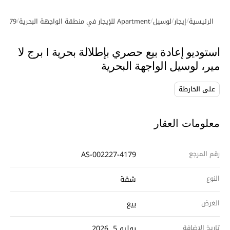
/
/
/
/
الرئيسية
إيجار
لوسيل
Apartment للإيجار في منطقة الواجهة البحرية
-4179
معرض الصور
فيديو
استوديو إعادة بيع حصري بإطلالة بحرية | برج لا
مير، لوسيل الواجهة البحرية
على الخارطة
معلومات العقار
رقم المرجع
AS-002227-4179
النوع
شقة
الغرض
بيع
تاريخ الإضافة
يوليو 5, 2026