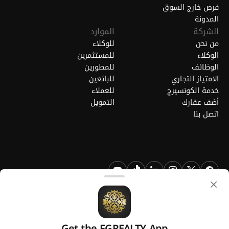
فرص خارج السوق
المدونة
الشركة
الموارد
من نحن
للوكلاء
الوكلاء
للمستثمرين
الوظائف
للمطورين
الامتياز التجاري
للبائعين
خدمة الكونسيرج
للعملاء
أضف عقارك
التمويل
اتصل بنا
FGREALTY - فايند جريت ريالتي ذ.م.م. جميع الحقوق محفوظة. FGREALTY
هي علامة تجارية مسجلة لشركة فايند جريت ريالتي ذ.م.م قطر.
Get the FGREALTY App
منصة من