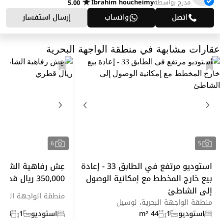
مدرج بواسطة
Ibrahim houcheimy
5.00
اتصل
واتساب
إرسال استفسار
عقارات مشابهة في منطقة الواجهة البحرية
6
5
استوديو مرتفع في الطابق 33 - إعادة
عِش رفاهية الشاطئ 
بيع خارج المخطط مع إمكانية الوصول
350,000 ريال قطري
إلى الشاطئ
منطقة الواجهة البحر
منطقة الواجهة البحرية، لوسيل
استوديو
1
44 m²
استوديو
1
44 m²