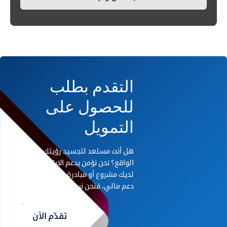
التقدم بطلب
للحصول على
التمويل
هل أنت مستعد لتجسيد رؤيتك على أرض
الواقع؟ نحن نؤمن بدعم الابتكار. إذا كان
لديك مشروع أو مبادرة رائدة تحتاج إلى
دعم مالي، فنحن نريد أن نسمع منك.
تقدّم الآن