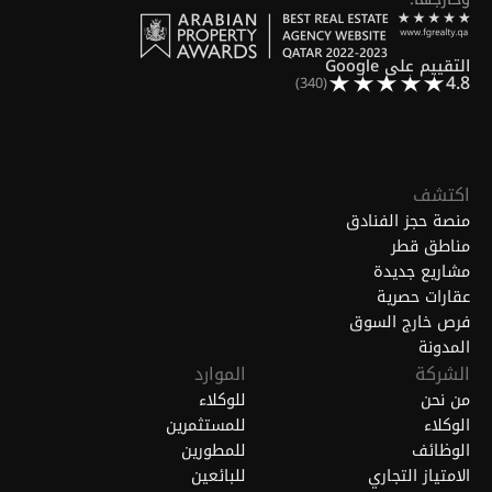
التقييم على Google
4.8
(340)
اكتشف
منصة حجز الفنادق
مناطق قطر
مشاريع جديدة
عقارات حصرية
فرص خارج السوق
المدونة
الشركة
الموارد
من نحن
للوكلاء
الوكلاء
للمستثمرين
الوظائف
للمطورين
الامتياز التجاري
للبائعين