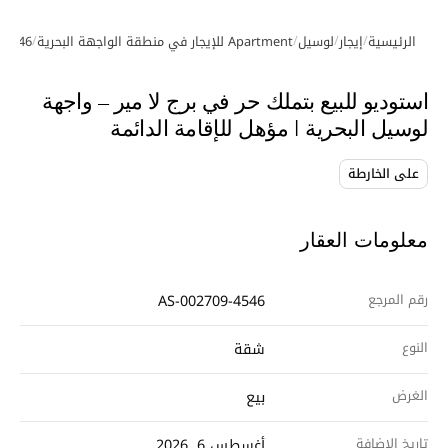
/
/
/
/
الرئيسية
إيجار
لوسيل
Apartment للإيجار في منطقة الواجهة البحرية
-4546
معرض الصور
استوديو للبيع بتملك حر في برج لا مير – واجهة
لوسيل البحرية | مؤهل للإقامة الدائمة
على الخارطة
معلومات العقار
رقم المرجع
AS-002709-4546
النوع
شقة
الغرض
بيع
تاريخ الإضافة
أغسطس 6, 2026