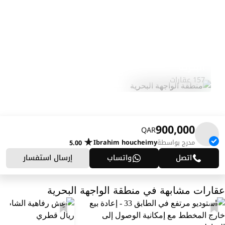
منطقة الواجهة
استكشف
البحرية
المنطقة
157 عقارات
900,000
QAR
مدرج بواسطة
Ibrahim houcheimy
5.00
اتصل
واتساب
إرسال استفسار
عقارات مشابهة في منطقة الواجهة البحرية