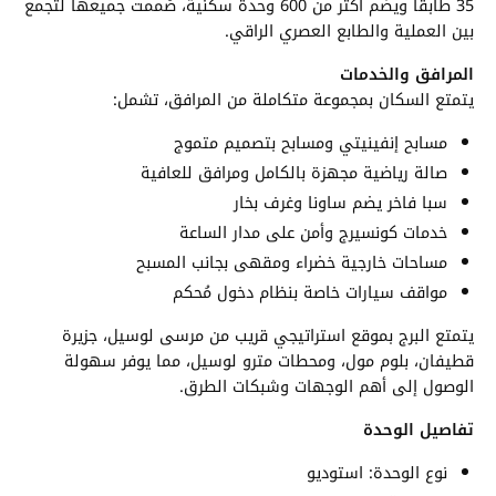
35 طابقًا ويضم أكثر من 600 وحدة سكنية، صُممت جميعها لتجمع
بين العملية والطابع العصري الراقي.
المرافق والخدمات
يتمتع السكان بمجموعة متكاملة من المرافق، تشمل:
مسابح إنفينيتي ومسابح بتصميم متموج
صالة رياضية مجهزة بالكامل ومرافق للعافية
سبا فاخر يضم ساونا وغرف بخار
خدمات كونسيرج وأمن على مدار الساعة
مساحات خارجية خضراء ومقهى بجانب المسبح
مواقف سيارات خاصة بنظام دخول مُحكم
يتمتع البرج بموقع استراتيجي قريب من مرسى لوسيل، جزيرة
قطيفان، بلوم مول، ومحطات مترو لوسيل، مما يوفر سهولة
الوصول إلى أهم الوجهات وشبكات الطرق.
تفاصيل الوحدة
نوع الوحدة: استوديو