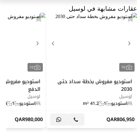
عقارات مشابهة في لوسيل
10
10
استوديو مفروش بخطة سداد حتى
استوديو مفروش جدي
2030
الدفع
لوسيل
لوسيل
استوديو
1
41.2 m²
استوديو
1
4.4 m²
QAR
980,000
QAR
806,950