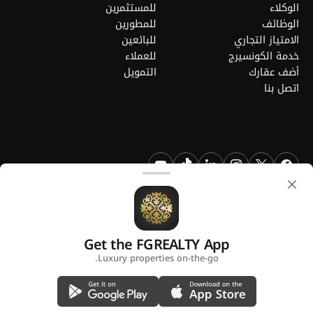
الوكلاء
للمستثمرين
الوظائف
للمطورين
الامتياز التجاري
للبائعين
خدمة الكونسيرج
للعملاء
أضف عقارك
التمويل
اتصل بنا
FGREALTY - فايند جريت ريالتي ذ.م.م. جميع الحقوق محفوظة. FGREALTY
هي علامة تجارية مسجلة لشركة فايند جريت ريالتي ذ.م.م قطر.
Get the FGREALTY App
منصة من
Luxury properties on-the-go.
سياسة الخصوصية
الشروط والأحكام
استخدام ملفات تعريف الارتباط