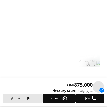
لوسيل
استكشف المنطقة
1415 عقارات
875,000
QAR
مدرج بواسطة
Louay Soufi
اتصل
واتساب
إرسال استفسار