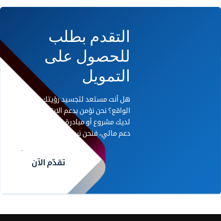
التقدم بطلب
للحصول على
التمويل
هل أنت مستعد لتجسيد رؤيتك على أرض
الواقع؟ نحن نؤمن بدعم الابتكار. إذا كان
لديك مشروع أو مبادرة رائدة تحتاج إلى
دعم مالي، فنحن نريد أن نسمع منك.
تقدّم الآن