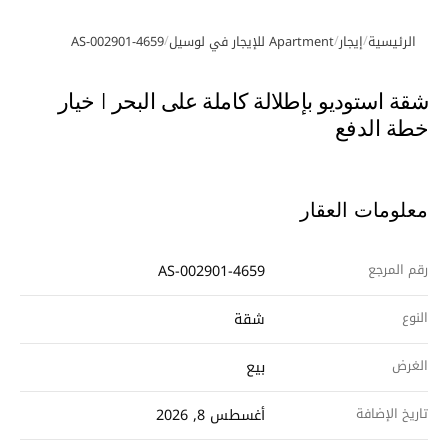
/
/
/
الرئيسية
إيجار
Apartment للإيجار في لوسيل
AS-002901-4659
معرض الصور
شقة استوديو بإطلالة كاملة على البحر | خيار
خطة الدفع
معلومات العقار
رقم المرجع
AS-002901-4659
النوع
شقة
الغرض
بيع
تاريخ الإضافة
أغسطس 8, 2026