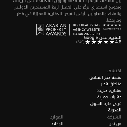
بين المنصات الرقمية المتقدمة والرؤى المعتمدة على البيانات
ونموذج استشاري يركّز على العميل لربط المستثمرين الدوليين
والملاك والمطورين بأرقى الفرص العقارية المميّزة في قطر
وخارجها.
التقييم على Google
4.8
(340)
اكتشف
منصة حجز الفنادق
مناطق قطر
مشاريع جديدة
عقارات حصرية
فرص خارج السوق
المدونة
الشركة
الموارد
من نحن
للوكلاء