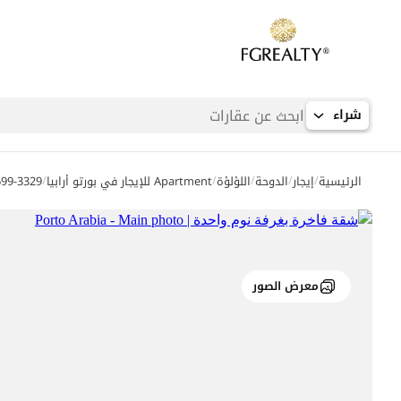
شراء
/
/
/
/
/
الرئيسية
إيجار
الدوحة
اللؤلؤة
Apartment للإيجار في بورتو أرابيا
699-3329
معرض الصور