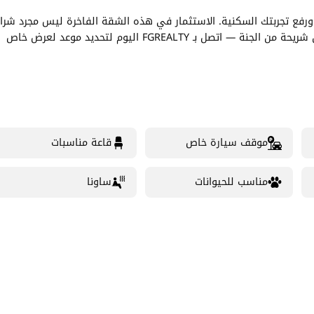
ذه الشقة المعروضة للبيع في Porto Arabia، قطر، ورفع تجربتك السكنية. الاستثمار في هذه الشقة الفاخرة ليس مجرد شرا
إنها خيار نمط حياة يعد بالراحة والتميز. لا تفوت هذه الفرصة لتأمين شريحة من الجنة — اتصل بـ FGREALTY اليوم لتحديد موعد لعرض خاص
موقف سيارة خاص
قاعة مناسبات
مناسب للحيوانات
ساونا