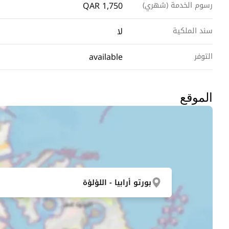
QAR 1,750
رسوم الخدمة (شهري)
لا
سند الملكية
available
التوفر
الموقع
بورتو أرابيا - اللؤلؤة