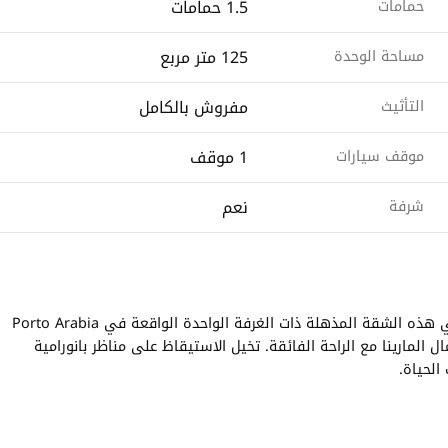
1.5 حمامات
حمامات
125 متر مربع
مساحة الوحدة
مفروش بالكامل
التأثيث
1 موقف
موقف سيارات
نعم
شرفة
ابحث عن منازل رائعة مع FGREALTY. عيش تجسيد الحياة الفاخرة في هذه الشقة المذهلة ذات الغرفة الواحدة الواقعة في Porto Arabia
 المارينا مع الراحة الفائقة. تخيل الاستيقاظ على مناظر بانورامية
 الحياة.