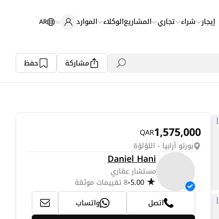
إيجار
شراء
تجاري
المشاريع
الوكلاء
الموارد
AR
مشاركة
حفظ
1,575,000
QAR
بورتو أرابيا - اللؤلؤة
Daniel Hani
مستشار عقاري
5.00
8 تقييمات موثقة
•
اتصل
واتساب