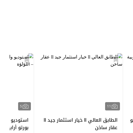
5
11
و
الطابق العالي ll خيار استثمار جيد ll
استوديو واسع
عقار ساخن
بورتو أرابيا – ا