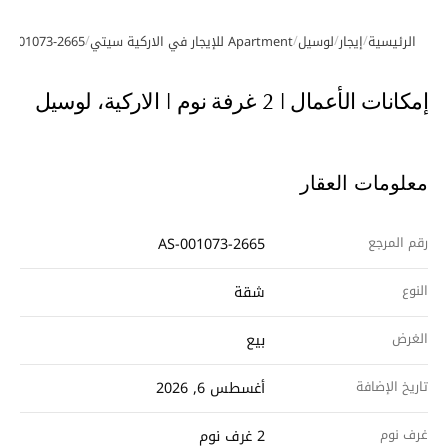
/
/
/
/
الرئيسية
إيجار
لوسيل
Apartment للإيجار في الاركية سيتي
S-001073-2665
معرض الصور
جولة افتراضية
إمكانات الأعمال | 2 غرفة نوم | الاركية، لوسيل
معلومات العقار
رقم المرجع
AS-001073-2665
النوع
شقة
الغرض
بيع
تاريخ الإضافة
أغسطس 6, 2026
غرف نوم
2 غرف نوم