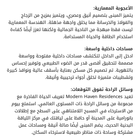
الأعجوبة المعمارية:
يتميز المبنى بتصميم أنيق وعصري، ويتميز بمزيج من الزجاج
والفولاذ والخرسانة مما يخلق واجهة مذهلة. الهندسة المعمارية
ليست فقط مبهجة من الناحية الجمالية ولكنها تعزز أيضًا كفاءة
استخدام الطاقة والحياة المستدامة.
مساحات داخلية واسعة:
ادخل إلى الداخل لتكتشف مساحات داخلية مفتوحة وواسعة
مصممة لتحقيق أقصى قدر من الضوء الطبيعي وتوفير إحساس
بالتهوية. تم تصميم كل مسكن بعناية بأسقف عالية ونوافذ كبيرة
وتشطيبات متميزة تخلق أجواء ترحيبية وأنيقة.
وسائل الراحة تفوق التوقعات:
تعيد Modern Haven Residences تعريف الحياة الفاخرة مع
مجموعة من وسائل الراحة ذات المستوى العالمي. استمتع بيوم
من الاسترخاء في المسبح اللامتناهي على السطح مع إطلالات
بانورامية على المدينة أو حافظ على لياقتك في مركز اللياقة
البدنية الحديث. يضم المبنى أيضًا صالة أنيقة ومساحات عمل
مشتركة وساحة ذات مناظر طبيعية لاسترخاء السكان.