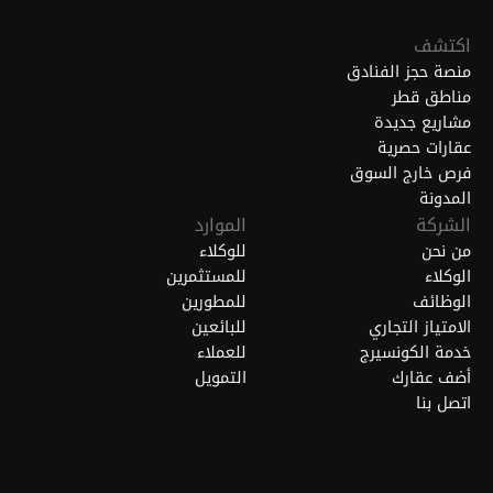
اكتشف
منصة حجز الفنادق
مناطق قطر
مشاريع جديدة
عقارات حصرية
فرص خارج السوق
المدونة
الشركة
الموارد
من نحن
للوكلاء
الوكلاء
للمستثمرين
الوظائف
للمطورين
الامتياز التجاري
للبائعين
خدمة الكونسيرج
للعملاء
أضف عقارك
التمويل
اتصل بنا