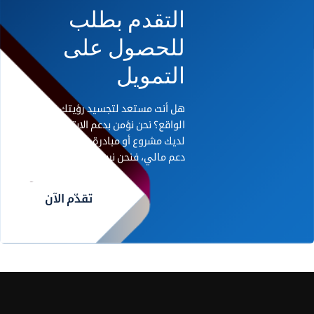
التقدم بطلب
للحصول على
التمويل
هل أنت مستعد لتجسيد رؤيتك على أرض
الواقع؟ نحن نؤمن بدعم الابتكار. إذا كان
لديك مشروع أو مبادرة رائدة تحتاج إلى
دعم مالي، فنحن نريد أن نسمع منك.
تقدّم الآن