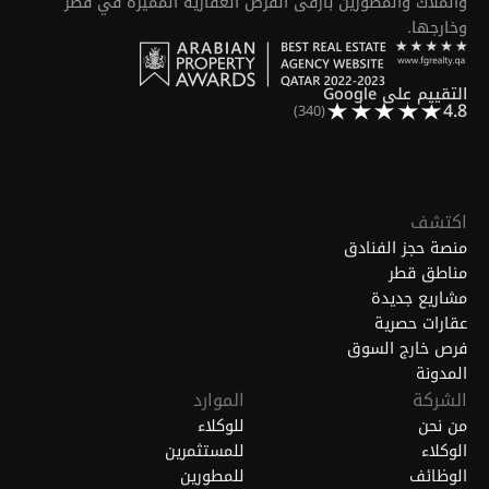
والملاك والمطورين بأرقى الفرص العقارية المميّزة في قطر
وخارجها.
التقييم على Google
4.8
(340)
اكتشف
منصة حجز الفنادق
مناطق قطر
مشاريع جديدة
عقارات حصرية
فرص خارج السوق
المدونة
الشركة
الموارد
من نحن
للوكلاء
الوكلاء
للمستثمرين
الوظائف
للمطورين