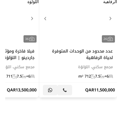
36
26
عدد محدود من الوحدات المتوفرة
فيلا فاخرة ومؤثثة 
لحياة الرفاهية
جاردينو | اللؤلؤة
مجمع سكني، اللؤلؤة
مجمع سكني، اللؤلؤة
711 m²
7.5
6+
712 m²
7.5
6+
QAR
13,500,000
QAR
11,500,000