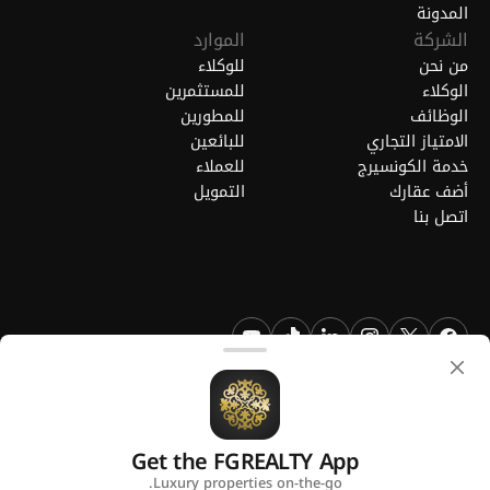
المدونة
الشركة
الموارد
من نحن
للوكلاء
الوكلاء
للمستثمرين
الوظائف
للمطورين
الامتياز التجاري
للبائعين
خدمة الكونسيرج
للعملاء
أضف عقارك
التمويل
اتصل بنا
FGREALTY - فايند جريت ريالتي ذ.م.م. جميع الحقوق محفوظة. FGREALTY
هي علامة تجارية مسجلة لشركة فايند جريت ريالتي ذ.م.م قطر.
Get the FGREALTY App
منصة من
Luxury properties on-the-go.